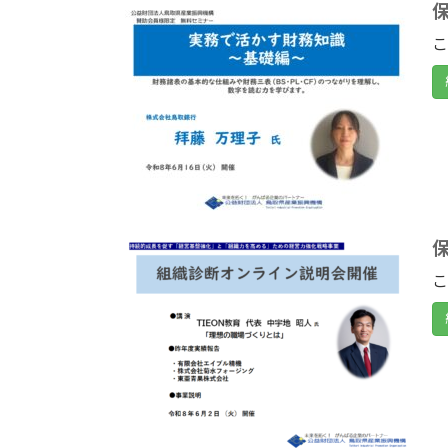
保
こ
こ