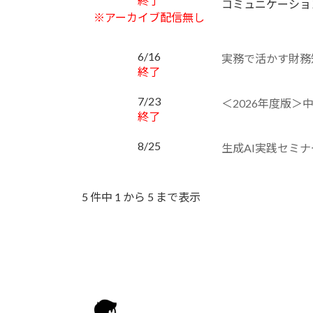
終了
コミュニケーショ
※アーカイブ配信無し
6/16
実務で活かす財務
終了
7/23
＜2026年度版
終了
8/25
生成AI実践セミ
5 件中 1 から 5 まで表示