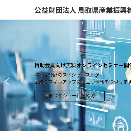
コ
ナ
公益財団法人 鳥取県産業振興
ン
ビ
テ
ゲ
ン
ー
ツ
シ
へ
ョ
ス
ン
キ
に
ッ
移
賛助会員向け無料オンラインセミナー開
プ
動
様々な分野のスペシャリストが
企業のスキルアップに役立つ情報を提供しま
開催スケジュールを確認