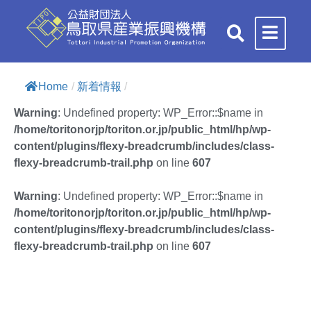
Home
/
新着情報
/
Warning
: Undefined property: WP_Error::$name in
/home/toritonorjp/toriton.or.jp/public_html/hp/wp-
content/plugins/flexy-breadcrumb/includes/class-
flexy-breadcrumb-trail.php
on line
607
Warning
: Undefined property: WP_Error::$name in
/home/toritonorjp/toriton.or.jp/public_html/hp/wp-
content/plugins/flexy-breadcrumb/includes/class-
flexy-breadcrumb-trail.php
on line
607